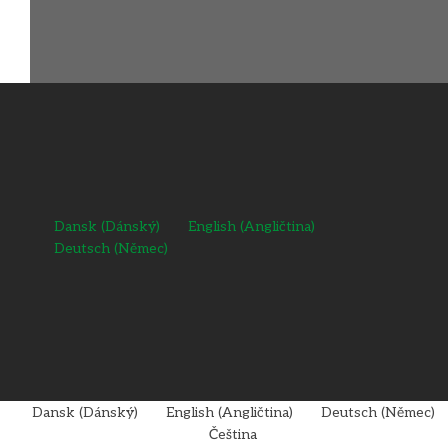
(+45) 97 33 03 60
Dansk
(
Dánský
)
English
(
Angličtina
)
Deutsch
(
Němec
)
Dansk
(
Dánský
)
English
(
Angličtina
)
Deutsch
(
Němec
)
Čeština