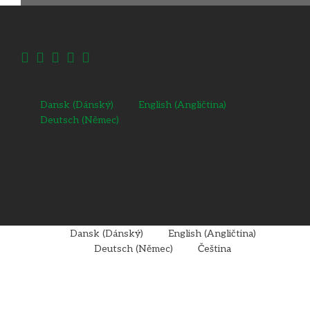
Dansk
(
Dánský
)
English
(
Angličtina
)
Deutsch
(
Němec
)
Dansk
(
Dánský
)
English
(
Angličtina
)
Deutsch
(
Němec
)
Čeština