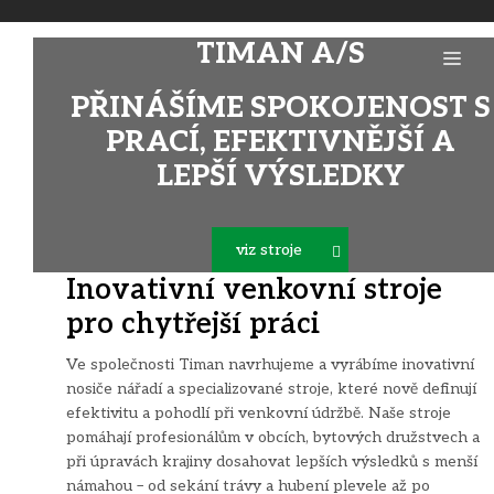
Přeskočit
na
TIMAN A/S
Me
obsah
PŘINÁŠÍME SPOKOJENOST S
PRACÍ, EFEKTIVNĚJŠÍ A
LEPŠÍ VÝSLEDKY
viz stroje
Inovativní venkovní stroje
pro chytřejší práci
Ve společnosti Timan navrhujeme a vyrábíme inovativní
nosiče nářadí a specializované stroje, které nově definují
efektivitu a pohodlí při venkovní údržbě. Naše stroje
pomáhají profesionálům v obcích, bytových družstvech a
při úpravách krajiny dosahovat lepších výsledků s menší
námahou – od sekání trávy a hubení plevele až po