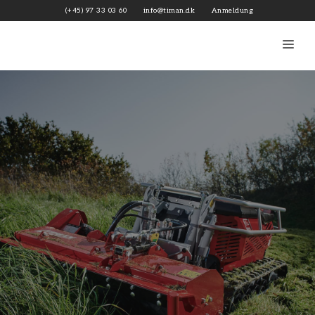
Zum
(+45) 97 33 03 60
info@timan.dk
Anmeldung
Inhalt
springen
Me