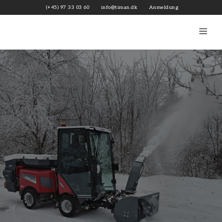
Zum
(+45) 97 33 03 60
info@timan.dk
Anmeldung
Inhalt
springen
Me