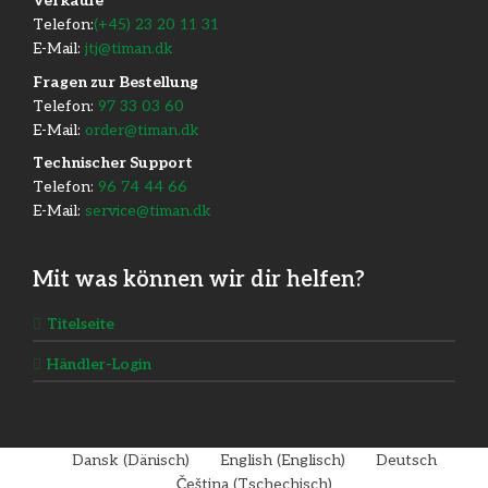
​Verkäufe
Telefon:
(+45) 23 20 11 31
E-Mail:
jtj@timan.dk
Fragen zur Bestellung
Telefon:
97 33 03 60
E-Mail:
order@timan.dk
​Technischer Support
Telefon:
96 74 44 66
E-Mail:
service@timan.dk
Mit was können wir dir helfen?
Titelseite
Händler-Login
Dansk
(
Dänisch
)
English
(
Englisch
)
Deutsch
Čeština
(
Tschechisch
)