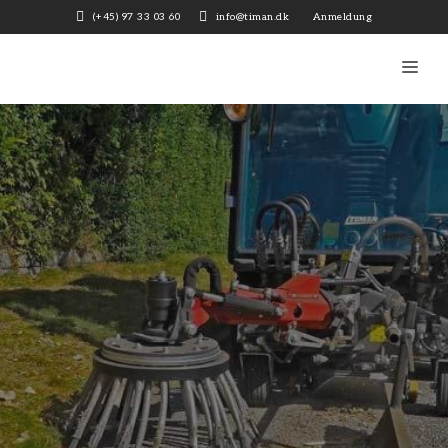
Zum
(+45) 97 33 03 60
info@timan.dk
Anmeldung
Inhalt
springen
Me