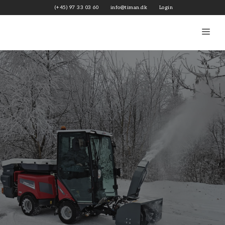
Hop
(+45) 97 33 03 60
info@timan.dk
Login
til
indhold
Me