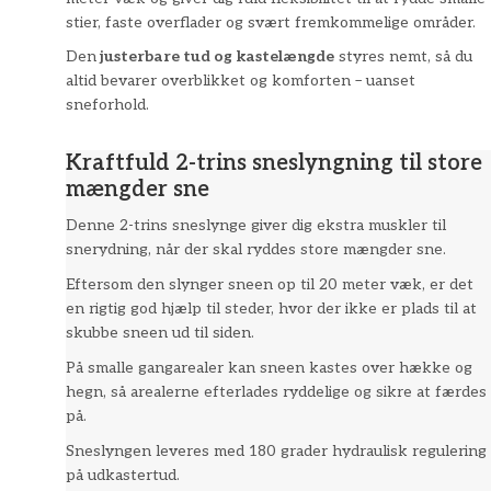
stier, faste overflader og svært fremkommelige områder.
Den
justerbare tud og kastelængde
styres nemt, så du
altid bevarer overblikket og komforten – uanset
sneforhold.
Kraftfuld 2-trins sneslyngning til store
mængder sne
Denne 2-trins sneslynge giver dig ekstra muskler til
snerydning, når der skal ryddes store mængder sne.
Eftersom den slynger sneen op til 20 meter væk, er det
en rigtig god ​hjælp til steder, hvor der ikke er plads til at
skubbe sneen ud til siden.
På smalle gangarealer kan sneen kastes over hække og
hegn, så arealerne efterlades ryddelige og sikre at færdes
på.
Sneslyngen leveres med 180 grader hydraulisk regulering
på udkastertud.