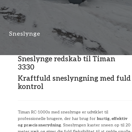
Sneslynge
Sneslynge redskab til Timan
3330
Kraftfuld sneslyngning med fuld
kontrol
Timan RC-1000s med sneslynge er udviklet til
professionelle brugere, der har brug for
hurtig, effektiv
og præcis snerydning
. Sneslyngen kaster sneen op til 20
meter væk og giver dig fuld fleksibilitet til at rydde smalle