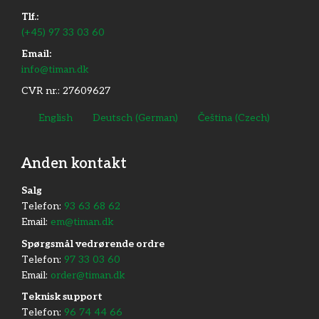
Tlf.:
(+45) 97 33 03 60
Email:
info@timan.dk
CVR nr.: 27609627
English
Deutsch
(
German
)
Čeština
(
Czech
)
Anden kontakt
​Salg
Telefon:
93 63 68 62
Email:
em@timan.dk
Spørgsmål vedrørende ordre
Telefon:
97 33 03 60
Email:
order@timan.dk
​Teknisk support
Telefon:
96 74 44 66