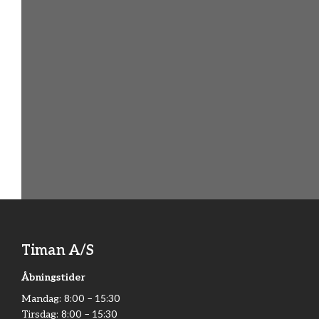
hjemmesiden. Så tøv ikke med at ringe eller
skrive til os. Vi tager med glæde en helt
uforpligtende snak med dig om dine planer.
Kontakt os her
Reservedele
(+45) 97 33 03 60
Timan A/S
Åbningstider
Mandag:​ 8:00 – 15:30​
Tirsdag: 8:00 – 15:30​