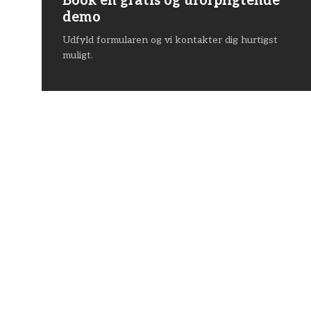
Book en gratis og uforpligtende
demo
Udfyld formularen og vi kontakter dig hurtigst
muligt.