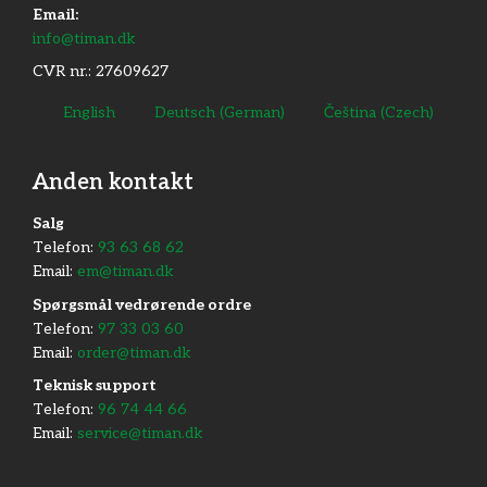
Email:
info@timan.dk
CVR nr.: 27609627
English
Deutsch
(
German
)
Čeština
(
Czech
)
Anden kontakt
​Salg
Telefon:
93 63 68 62
Email:
em@timan.dk
Spørgsmål vedrørende ordre
Telefon:
97 33 03 60
Email:
order@timan.dk
​Teknisk support
Telefon:
96 74 44 66
Email:
service@timan.dk